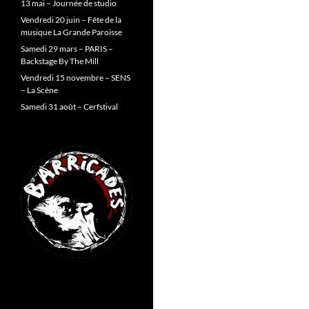
13 mai – Journée de studio
Vendredi 20 juin – Fête de la
musique La Grande Paroisse
Samedi 29 mars – PARIS –
Backstage By The Mill
Vendredi 15 novembre – SENS
– La Scène
Samedi 31 août – Cerfstival