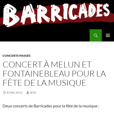
Aller
au
contenu
Recherche
MENU
PRINCI
CONCERTS PASSÉS
CONCERT À MELUN ET
FONTAINEBLEAU POUR LA
FÊTE DE LA MUSIQUE
8 MAI 2011
JESS
Deux concerts de Barricades pour la fête de la musique :