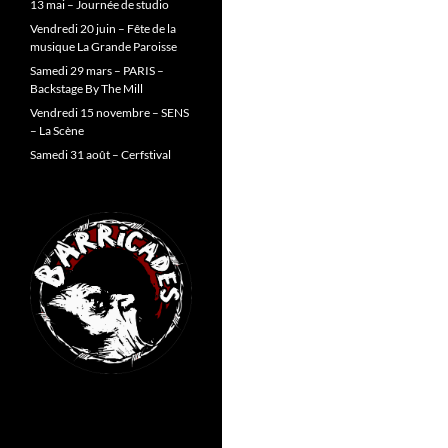
13 mai – Journée de studio
Vendredi 20 juin – Fête de la
musique La Grande Paroisse
Samedi 29 mars – PARIS –
Backstage By The Mill
Vendredi 15 novembre – SENS
– La Scène
Samedi 31 août – Cerfstival