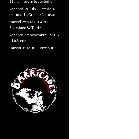
13 mai – Journée de studio
Vendredi 20 juin – Fête de la
musique La Grande Paroisse
Samedi 29 mars – PARIS –
Backstage By The Mill
Vendredi 15 novembre – SENS
– La Scène
Samedi 31 août – Cerfstival