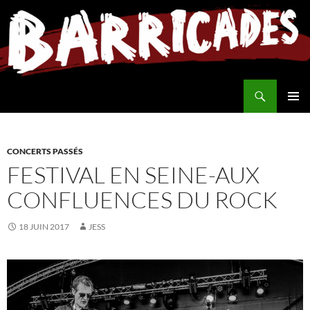
Aller
au
contenu
Recherche
MENU
PRINCI
CONCERTS PASSÉS
FESTIVAL EN SEINE-AUX
CONFLUENCES DU ROCK
18 JUIN 2017
JESS