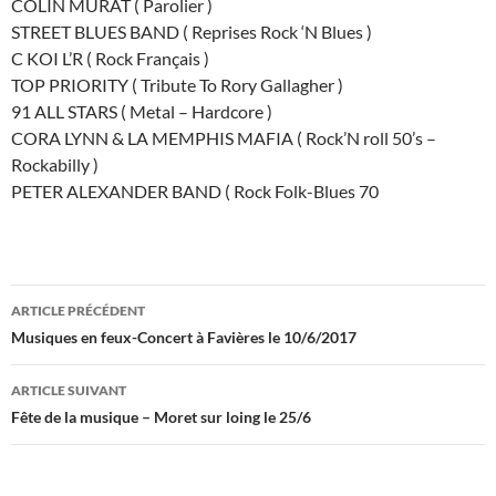
COLIN MURAT ( Parolier )
STREET BLUES BAND ( Reprises Rock ‘N Blues )
C KOI L’R ( Rock Français )
TOP PRIORITY ( Tribute To Rory Gallagher )
91 ALL STARS ( Metal – Hardcore )
CORA LYNN & LA MEMPHIS MAFIA ( Rock’N roll 50’s –
Rockabilly )
PETER ALEXANDER BAND ( Rock Folk-Blues 70
Navigation
ARTICLE PRÉCÉDENT
des
Musiques en feux-Concert à Favières le 10/6/2017
articles
ARTICLE SUIVANT
Fête de la musique – Moret sur loing le 25/6