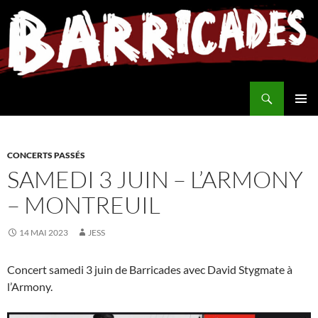
Aller
au
contenu
Recherche
MENU
PRINCI
CONCERTS PASSÉS
SAMEDI 3 JUIN – L’ARMONY
– MONTREUIL
14 MAI 2023
JESS
Concert samedi 3 juin de Barricades avec David Stygmate à
l’Armony.