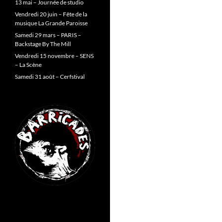
13 mai – Journée de studio
Vendredi 20 juin – Fête de la
musique La Grande Paroisse
Samedi 29 mars – PARIS –
Backstage By The Mill
Vendredi 15 novembre – SENS
– La Scène
Samedi 31 août – Cerfstival