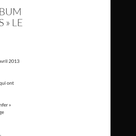
LBUM
 » LE
 avril 2013
qui ont
nfer »
ge
…