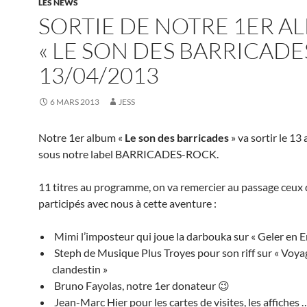
LES NEWS
SORTIE DE NOTRE 1ER A
« LE SON DES BARRICADES
13/04/2013
6 MARS 2013
JESS
Notre 1er album «
Le son des barricades
» va sortir le 13
sous notre label BARRICADES-ROCK.
11 titres au programme, on va remercier au passage ceux 
participés avec nous à cette aventure :
Mimi l’imposteur qui joue la darbouka sur « Geler en E
Steph de Musique Plus Troyes pour son riff sur « Voya
clandestin »
Bruno Fayolas, notre 1er donateur 😉
Jean-Marc Hier pour les cartes de visites, les affiches 