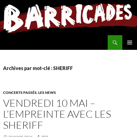
Aller
au
contenu
Recherche
MENU
PRINCI
Archives par mot-clé : SHERIFF
CONCERTS PASSÉS
,
LES NEWS
VENDREDI 10 MAI –
L’EMPREINTE AVEC LES
SHERIFF
20 MARS 2024
JESS