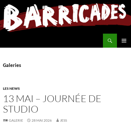
Aller
au
contenu
Recherche
MENU
PRINCI
Galeries
LES NEWS
13 MAI – JOURNÉE DE
STUDIO
GALERIE
28 MAI 2026
JESS